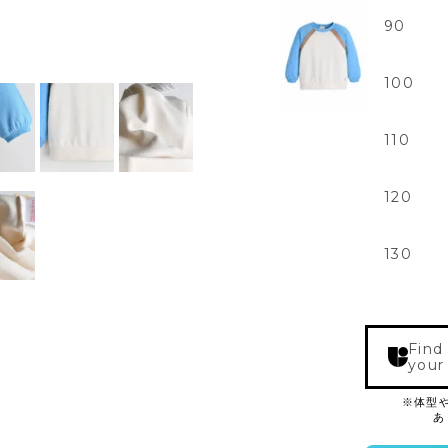
90
100
110
120
130
Find
your