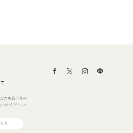
CT
入の
商品不良や
合わせください。
サンライズセーラーワンピース
【2点セット】ミエルカーディガ
ン＆ワンピース
こちら
2,970
円
（税込）
3,960