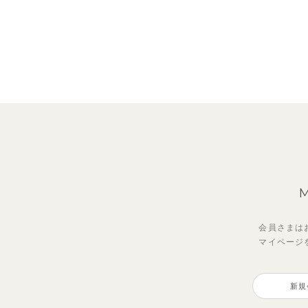
会員さまは
マイページ
ジオアンバランスワンピース
【セットアップ】トイ総柄トップ
【セ
【S
ス＆パンツ
イン
プス
新規
2,970
円
（税込）
2,475
1,98
990