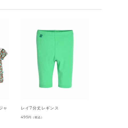
ジャ
レイ7分丈レギンス
495
円
（税込）