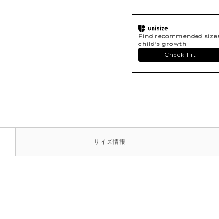
Find recommended sizes 
child's growth
Check Fit
サイズ
情報