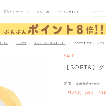
特集・
コンテンツ
SHOP
LIST
もくもく
ポイント
トップス
スウェット・プルオーバー
【SOFT&】グラントップス
男の子）
SALE
【SOFT&】
3,850
定価：
（税込）
1,925
税込
50%