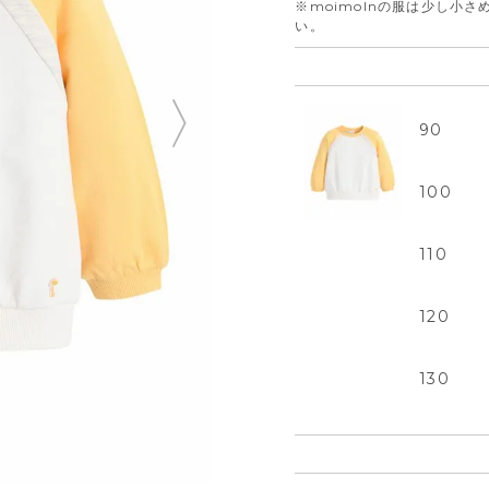
※moimolnの服は少し小
い。
90
100
110
120
130