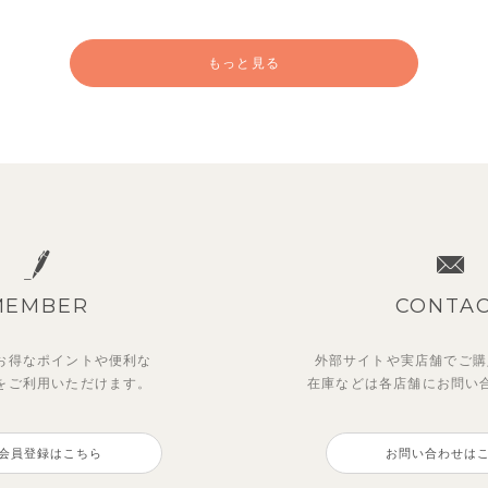
もっと見る
MEMBER
CONTA
お得なポイントや
便利な
外部サイトや実店舗でご購
を
ご利用いただけます。
在庫などは各店舗に
お問い
ットアップ】ルミスフリルポ
OFT＆】カラーボーダートッ
マッキン半袖シャツ
トゥーユーノースリーブ
トトップス＆パンツ
会員登録はこちら
お問い合わせは
3,465
495
円
（税込）
円
（税込）
0