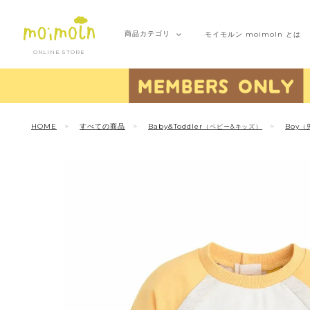
商品
カテゴリ
モイモルン
moimoln とは
ONLINE STORE
HOME
すべての商品
Baby&Toddler
Boy
（ベビー&キッズ）
（