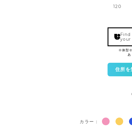
120
Find
your
住所を
カラー：