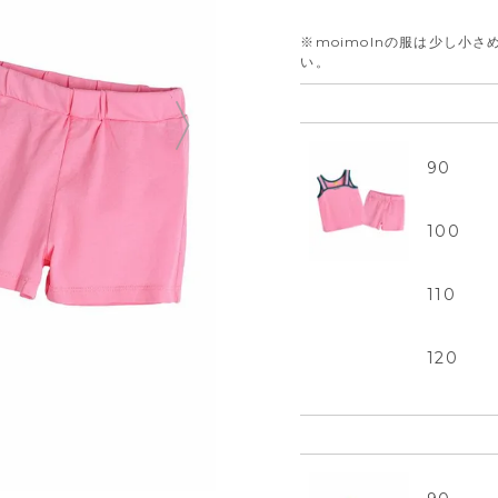
※moimolnの服は少し小
い。
90
100
110
120