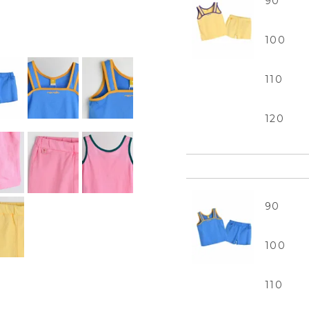
90
100
110
120
90
100
110