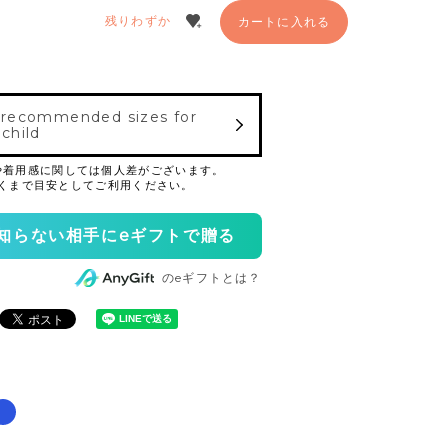
残りわずか
カートに入れる
 recommended sizes for
 child
知らない相手にeギフトで贈る
のeギフトとは？