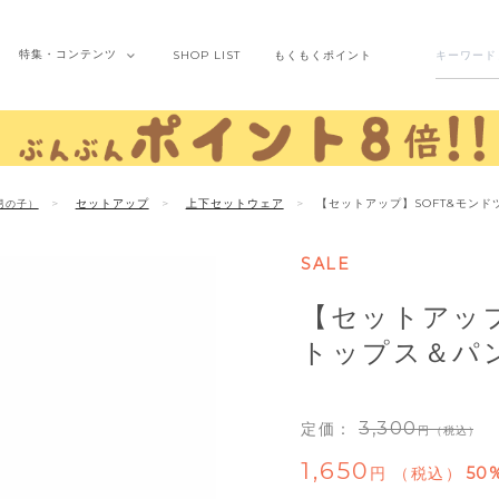
特集・
コンテンツ
SHOP
LIST
もくもく
ポイント
セットアップ
上下セットウェア
【セットアップ】SOFT&モン
男の子）
SALE
【セットアップ
トップス＆パ
3,300
定価：
（税込）
1,650
税込
50%