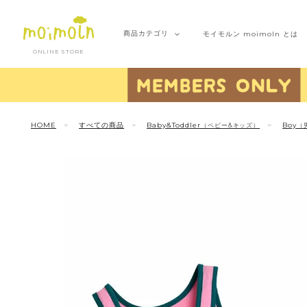
商品
カテゴリ
モイモルン
moimoln とは
ONLINE STORE
HOME
すべての商品
Baby&Toddler
Boy
（ベビー&キッズ）
（