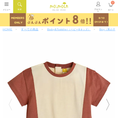
0
アカウン
検索
メニュー
カート
ONLINE STORE
ト
HOME
すべての商品
Baby&Toddler
Boy
（ベビー&キッズ）
（男の子）