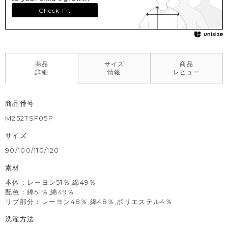
Check Fit
商品
サイズ
商品
詳細
情報
レビュー
商品番号
M252TSF05P
サイズ
90/100/110/120
素材
本体：レーヨン51％,綿49％
配色：綿51％,綿49％
リブ部分：レーヨン48％,綿48％,ポリエステル4％
洗濯方法