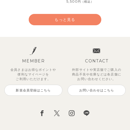
5,500
円
（税込）
もっと見る
MEMBER
CONTACT
会員さまはお得なポイントや
外部サイトや実店舗でご購入の
便利な
マイページを
商品不良や
在庫などは各店舗に
ご利用いただけます。
お問い合わせください。
新規会員登録はこちら
お問い合わせはこちら
レイ7分丈レギンス
【SOFT＆】べべ7分丈レギンス
【セットアップ】グリーニトップ
ストライプジャガード7分丈セッ
トゥーユークーリング8分丈ワイ
サンライズセーラーワンピース
クロディフラワーワンピース
ブルーベリー半袖フリルワンピー
ス＆パンツ
トアップ
ドパンツ
ス
495
770
2,970
2,970
円
円
（税込）
（税込）
円
円
（税込）
（税込）
3,960
2,970
990
3,850
円
円
（税込）
（税込）
円
（税込）
円
（税込）