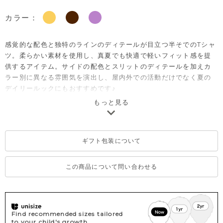
カラー：
感覚的な配色と独特のラインのディテールが目立つ半そでのTシャ
ツ。柔らかい素材を使用し、真夏でも快適で軽いフィット感を提
供するアイテム。サイドの配色とスリットのディテールを加えカ
ラー別に異なる雰囲気を演出し、屋内外での活動だけでなく夏の
デイリールックにもおすすめです♪
もっと見る
注意）サイズによって仕様が変わりますので予めご了承くださ
い。
90→背中首下にボタン有り（画像参照）
100/110/120→ボタン無し
ギフト包装について
この商品について問い合わせる
Find recommended sizes tailored
to your child's growth