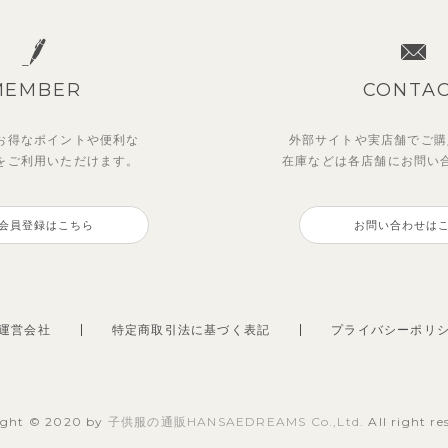
MEMBER
CONTA
お得なポイントや
便利な
外部サイトや実店舗でご購
を
ご利用いただけます。
在庫などは各店舗に
お問い
会員登録はこちら
お問い合わせは
運営会社
特定商取引法に基づく表記
プライバシーポリ
ight © 2020 by
子供服の通販HANSAEDREAMS Co.,Ltd.
All right re