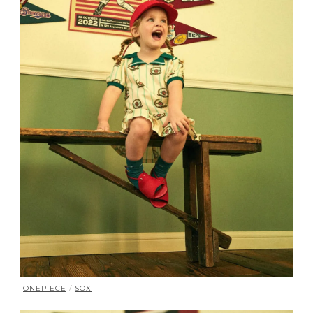
ONEPIECE
/
SOX