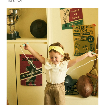
TOPS
/
CAP