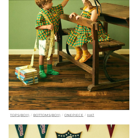
TOPS(BOY)
/
BOTTOMS(BOY)
/
ONEPIECE
/
HAT