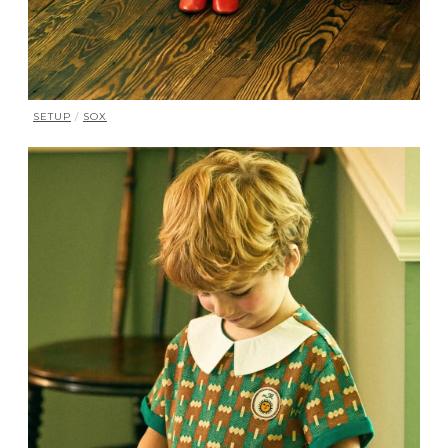
SETUP
/
SOX