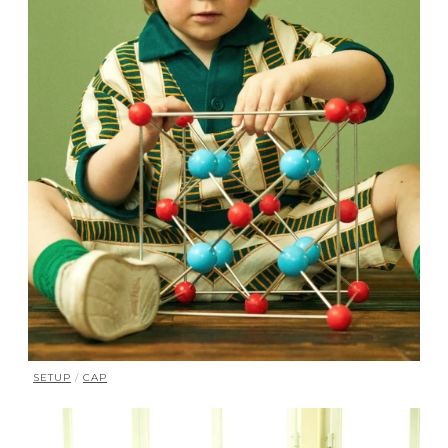
SETUP
/
CAP