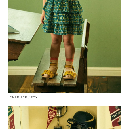
ONEPIECE
/
SOX