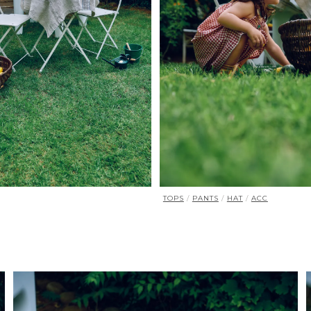
TOPS
/
PANTS
/
HAT
/
ACC