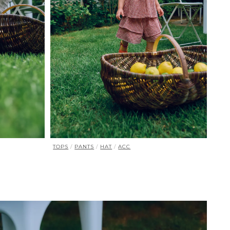
TOPS
/
PANTS
/
HAT
/
ACC