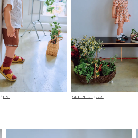
/
HAT
ONE PIECE
/
ACC