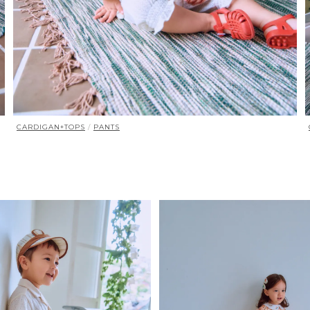
CARDIGAN+TOPS
/
PANTS