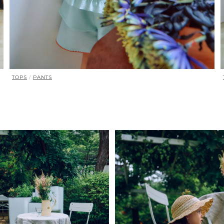
TOPS
/
PANTS