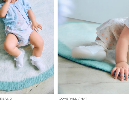
IRBAND
COVERALL
/
HAT