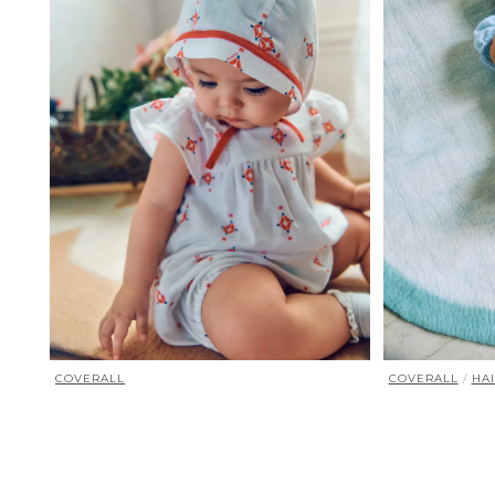
COVERALL
COVERALL
/
HA