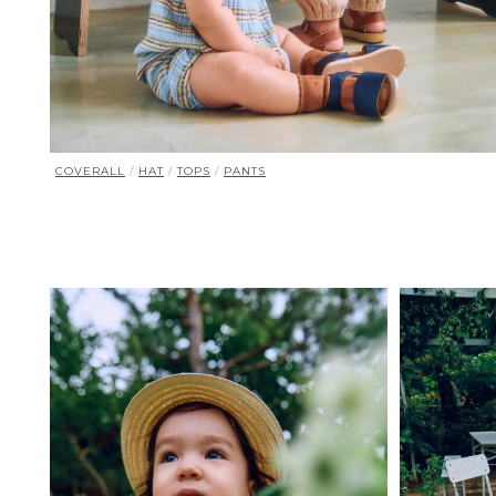
COVERALL
/
HAT
/
TOPS
/
PANTS