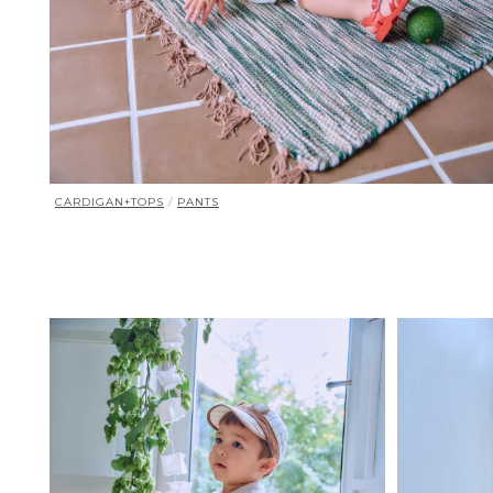
CARDIGAN+TOPS
/
PANTS