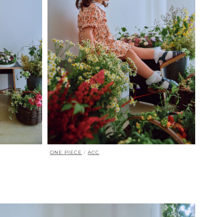
ONE PIECE
/
ACC