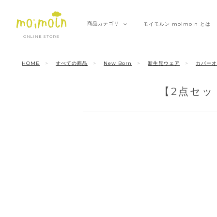
商品
カテゴリ
モイモルン
moimoln とは
ONLINE STORE
HOME
すべての商品
New Born
新生児ウェア
カバーオ
【2点セ