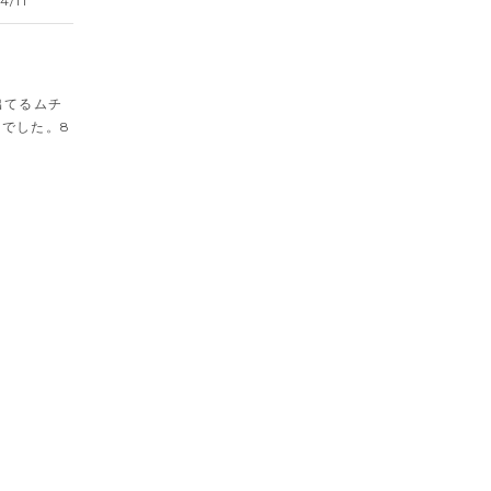
4/11


出てるムチ
でした。8