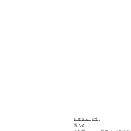
レオ
6
購入者