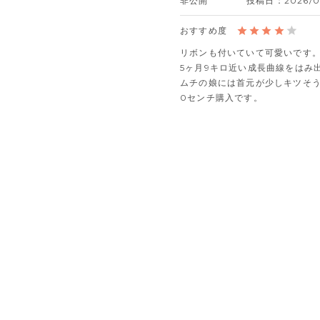
非公開
投稿日
2026/0
リボンも付いていて可愛いです。
5ヶ月9キロ近い成長曲線をはみ
ムチの娘には首元が少しキツそう
0センチ購入です。