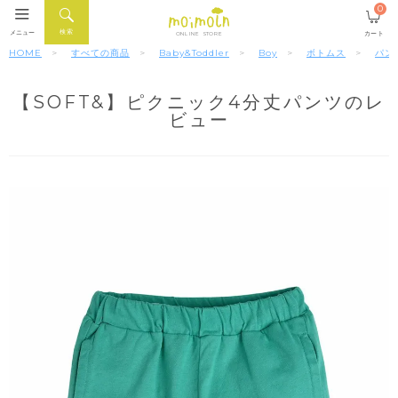
0
検索
メニュー
カート
ONLINE STORE
HOME
すべての商品
Baby&Toddler
Boy
ボトムス
パン
【SOFT&】ピクニック4分丈パンツのレ
ビュー