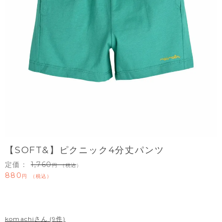
【SOFT&】ピクニック4分丈パンツ
定価：
1,760
（税込）
880
税込
komachi
9