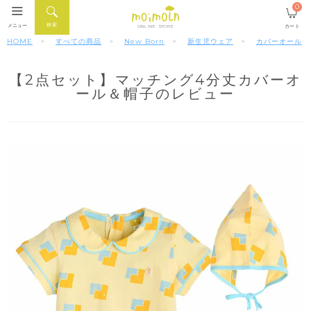
0
検索
メニュー
カート
ONLINE STORE
HOME
すべての商品
New Born
新生児ウェア
カバーオール
【2点セット】マッチング4分丈カバーオ
ール＆帽子のレビュー