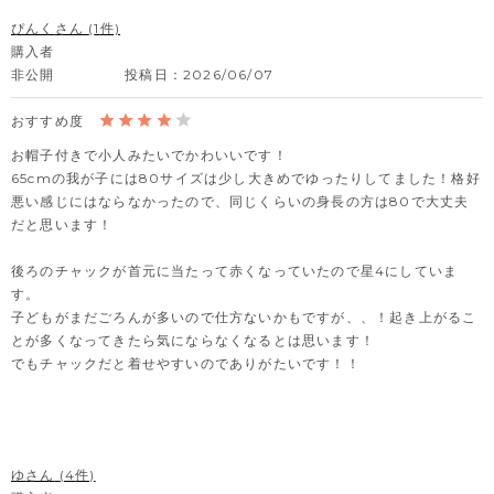
ぴんく
1
購入者
非公開
投稿日
2026/06/07
お帽子付きで小人みたいでかわいいです！

65cmの我が子には80サイズは少し大きめでゆったりしてました！格好
悪い感じにはならなかったので、同じくらいの身長の方は80で大丈夫
だと思います！

後ろのチャックが首元に当たって赤くなっていたので星4にしていま
す。

子どもがまだごろんが多いので仕方ないかもですが、、！起き上がるこ
とが多くなってきたら気にならなくなるとは思います！

でもチャックだと着せやすいのでありがたいです！！
ゆ
4