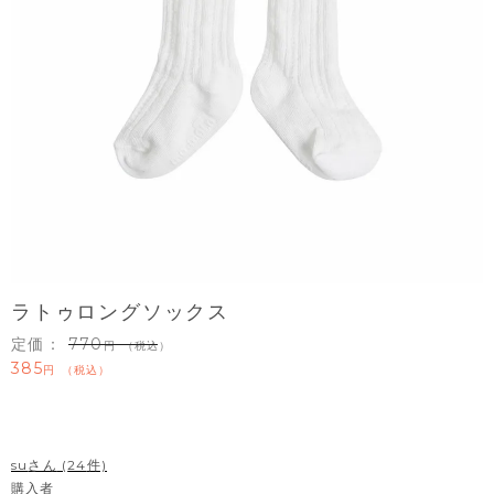
ラトゥロングソックス
定価：
770
（税込）
385
税込
su
24
購入者