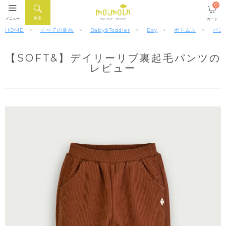
0
検索
メニュー
カート
ONLINE STORE
HOME
すべての商品
Baby&Toddler
Boy
ボトムス
パン
【SOFT&】デイリーリブ裏起毛パンツの
レビュー