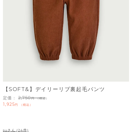
【SOFT&】デイリーリブ裏起毛パンツ
定価：
2,750
（税込）
1,925
税込
su
24