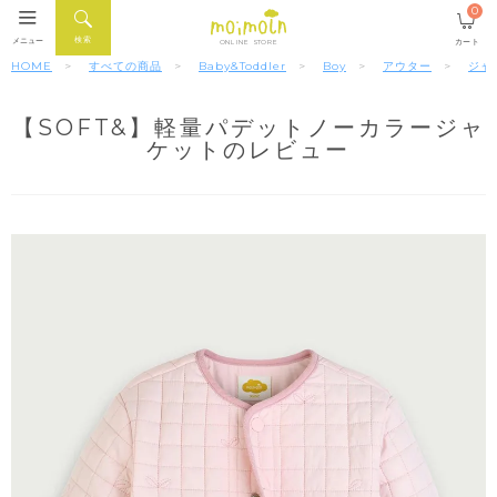
0
検索
メニュー
カート
ONLINE STORE
HOME
すべての商品
Baby&Toddler
Boy
アウター
ジャ
【SOFT&】軽量パデットノーカラージャ
ケットのレビュー