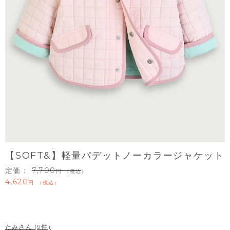
【SOFT&】軽量パデットノーカラージャケット
定価：
7,700
（税込）
4,620
税込
たみ
9