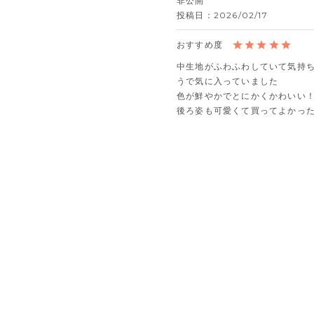
非公開
投稿日
2026/02/17
中生地がふわふわしていて気持
うで気に入っていました

色が鮮やかでとにかくかわいい！
後ろ姿も可愛くて買ってよかっ