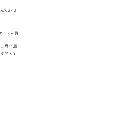
6/02/13
サイズを買
なと思い届
大きめです