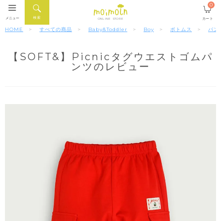
0
検索
メニュー
カート
ONLINE STORE
HOME
すべての商品
Baby&Toddler
Boy
ボトムス
パン
【SOFT&】Picnicタグウエストゴムパ
ンツのレビュー