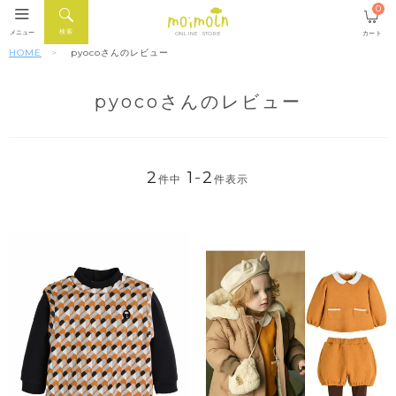
0
検索
メニュー
カート
ONLINE STORE
HOME
pyocoさんのレビュー
pyocoさんのレビュー
2
1
-
2
件中
件表示