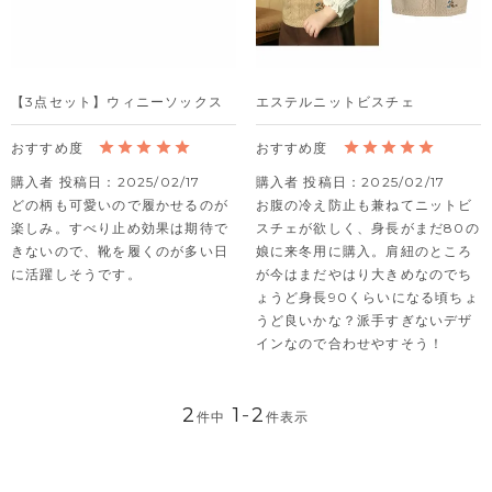
【3点セット】ウィニーソックス
エステルニットビスチェ
購入者
投稿日
2025/02/17
購入者
投稿日
2025/02/17
どの柄も可愛いので履かせるのが
お腹の冷え防止も兼ねてニットビ
楽しみ。すべり止め効果は期待で
スチェが欲しく、身長がまだ80の
きないので、靴を履くのが多い日
娘に来冬用に購入。肩紐のところ
に活躍しそうです。
が今はまだやはり大きめなのでち
ょうど身長90くらいになる頃ちょ
うど良いかな？派手すぎないデザ
インなので合わせやすそう！
2
1
-
2
件中
件表示