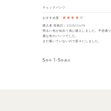
チェックパンツ
購入者
投稿日
2025/04/19
明るい色が似合う孫に購入しました。予想通
麗な色のパンツでした。

まだ履いていないので星４にしました。
5
1
-
5
件中
件表示