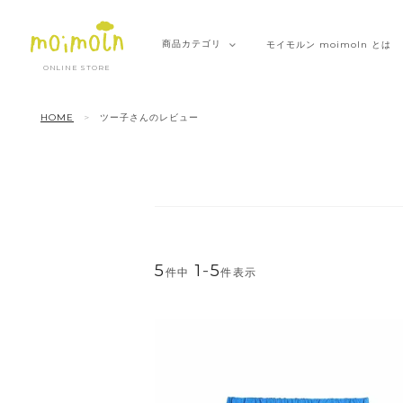
商品
カテゴリ
モイモルン
moimoln とは
ONLINE STORE
HOME
ツー子さんのレビュー
5
1
-
5
件中
件表示