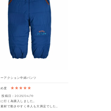
ィーアクション中綿パンツ
者
投稿日
2025/04/19
に行く為購入しました。

い素材で動きやすく本人も大満足でした。