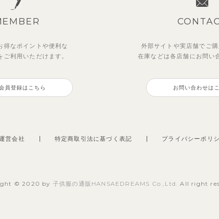
MEMBER
CONTA
お得なポイントや
便利な
外部サイトや実店舗でご購
を
ご利用いただけます。
在庫などは各店舗に
お問い
会員登録はこちら
お問い合わせは
運営会社
特定商取引法に基づく表記
プライバシーポリ
ight © 2020 by
子供服の通販HANSAEDREAMS Co.,Ltd.
All right re