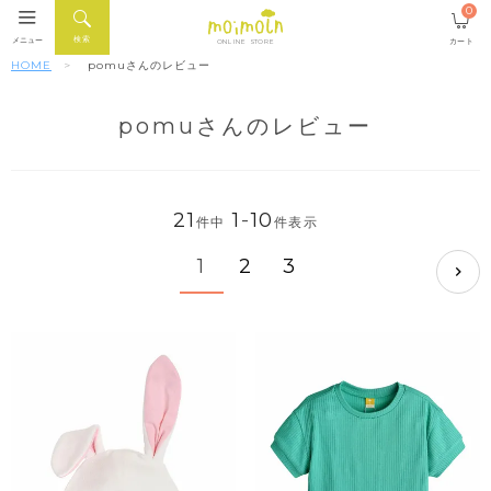
0
検索
メニュー
カート
ONLINE STORE
HOME
pomuさんのレビュー
pomuさんのレビュー
21
1
-
10
件中
件表示
1
2
3