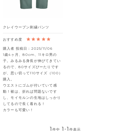
クレイウーブン刺繍パンツ
購入者
投稿日
2025/11/06
1歳4ヶ月、80cm、11キロ男の
子。みるみる身長が伸びてきてい
るので、80サイズぴーたりです
が、思い切って110サイズ（100）
購入。

ウエストにゴムが付いていて感
動！裾は、折れば問題ないです
し、モイモルンの生地はしっかり
してるので長く着れる！

カラーも可愛い！
1
1
-
1
件中
件表示