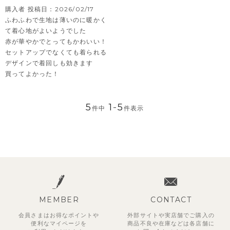
購入者
投稿日
2026/02/17
ふわふわで生地は薄いのに暖かく
て着心地がよいようでした

赤が華やかでとってもかわいい！

セットアップでなくても着られる
デザインで着回しも効きます

買ってよかった！
5
1
-
5
件中
件表示
MEMBER
CONTACT
会員さまはお得なポイントや
外部サイトや実店舗でご購入の
便利な
マイページを
商品不良や
在庫などは各店舗に