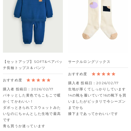
【セットアップ】SOFT&ベアパッ
サークルロングソックス
チ長袖トップス＆パンツ
購入者
投稿日
2026/02/17
購入者
投稿日
2026/02/17
生地が厚くてしっかりしています

パキッとした黄色でもこもこで暖
14の靴を履いていて16の靴下を買
かくてかわいい！

いましたがピッタリで今シーズン
ダボっときられてスウェットみた
までかも

いなのにちゃんとした生地で最高
膝下まであってかわいいです
です

青も買うか迷っています