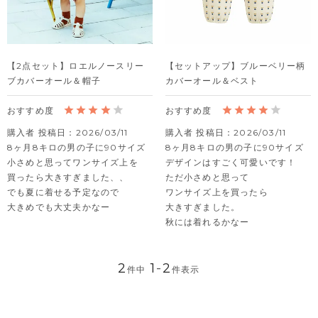
【2点セット】ロエルノースリー
【セットアップ】ブルーベリー柄
ブカバーオール＆帽子
カバーオール＆ベスト
購入者
投稿日
2026/03/11
購入者
投稿日
2026/03/11
8ヶ月8キロの男の子に90サイズ

8ヶ月8キロの男の子に90サイズ

小さめと思ってワンサイズ上を

デザインはすごく可愛いです！

買ったら大きすぎました、、

ただ小さめと思って

でも夏に着せる予定なので

ワンサイズ上を買ったら

大きめでも大丈夫かなー
大きすぎました。

秋には着れるかなー
2
1
-
2
件中
件表示