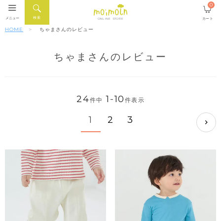
0
検索
メニュー
カート
ONLINE STORE
HOME
ちゃまさんのレビュー
ちゃまさんのレビュー
24
1
-
10
件中
件表示
1
2
3