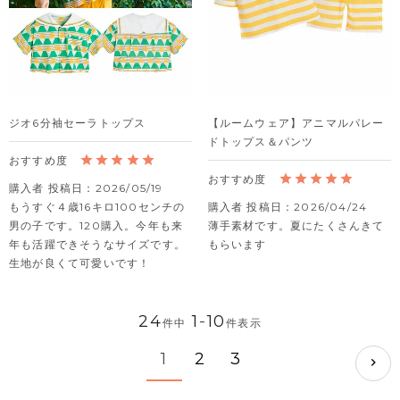
ジオ6分袖セーラトップス
【ルームウェア】アニマルパレー
ドトップス＆パンツ
購入者
投稿日
2026/05/19
もうすぐ４歳16キロ100センチの
購入者
投稿日
2026/04/24
男の子です。120購入。今年も来
薄手素材です。夏にたくさんきて
年も活躍できそうなサイズです。
もらいます
生地が良くて可愛いです！
24
1
-
10
件中
件表示
1
2
3