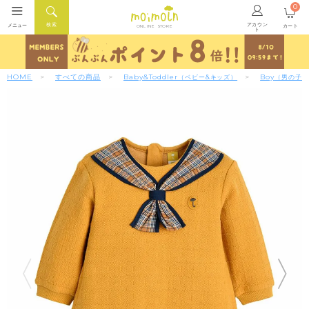
0
アカウン
検索
メニュー
カート
ONLINE STORE
ト
HOME
すべての商品
Baby&Toddler
Boy
（ベビー&キッズ）
（男の子）