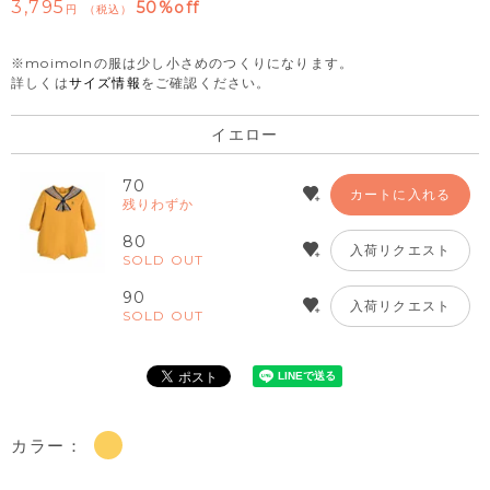
3,795
50%off
税込
※moimolnの服は少し小さめのつくりになります。
詳しくは
サイズ情報
をご確認ください。
イエロー
70
カートに入れる
残りわずか
80
入荷リクエスト
SOLD OUT
90
入荷リクエスト
SOLD OUT
カラー：