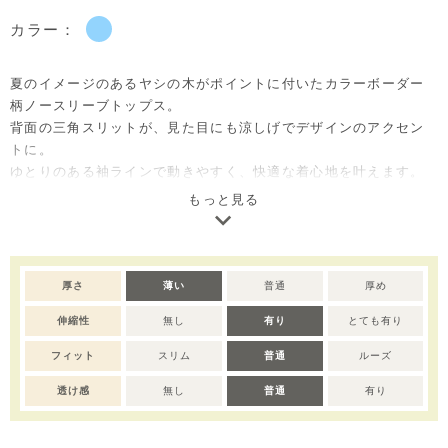
カラー：
夏のイメージのあるヤシの木がポイントに付いたカラーボーダー
柄ノースリーブトップス。
背面の三角スリットが、見た目にも涼しげでデザインのアクセン
トに。
ゆとりのある袖ラインで動きやすく、快適な着心地を叶えます。
バカンスシーンや真夏のお出かけにぴったりの一着で、ご自宅用
もっと見る
としてはもちろん、出産祝いやベビー服ギフトとしても喜ばれる
アイテムです。
※サイズによって脱着のためのボタンの有無が異なります。
厚さ
薄い
普通
厚め
※撮影･モニター環境等により実際の商品の色味と異なって見える
伸縮性
無し
有り
とても有り
場合がございます。
※濃色部分は、摩擦や汗・雨などにより、他の衣類や下着、バッ
フィット
スリム
普通
ルーズ
グ等に色移りする場合がございます。淡色のものとの組み合わせ
や着用の際は、十分ご注意ください。
透け感
無し
普通
有り
※色移りを防ぐため、手洗い後はタオルで軽く水気を取り、形を
整えてください。