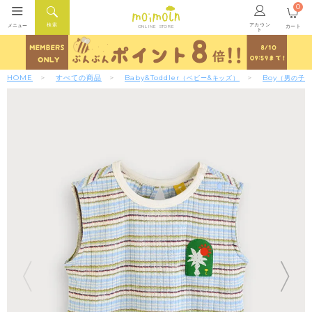
0
アカウン
検索
メニュー
カート
ONLINE STORE
ト
HOME
すべての商品
Baby&Toddler
Boy
（ベビー&キッズ）
（男の子）