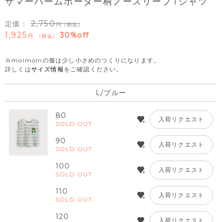
サマーパームボーダー柄ノースリーブTシャツ
2,750
定価：
（税込）
1,925
30%off
税込
※moimolnの服は少し小さめのつくりになります。
詳しくは
サイズ情報
をご確認ください。
L/ブルー
80
入荷リクエスト
SOLD OUT
90
入荷リクエスト
SOLD OUT
100
入荷リクエスト
SOLD OUT
110
入荷リクエスト
SOLD OUT
120
入荷リクエスト