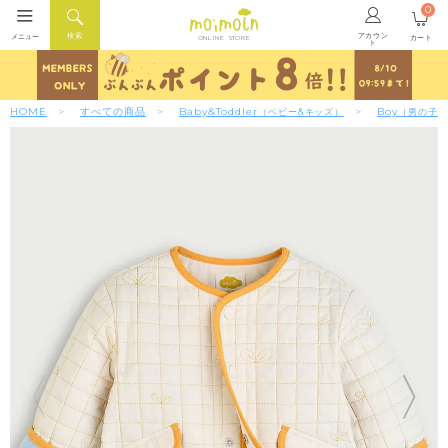
0
アカウン
検索
メニュー
カート
ONLINE STORE
ト
HOME
すべての商品
Baby&Toddler
Boy
（ベビー&キッズ）
（男の子）