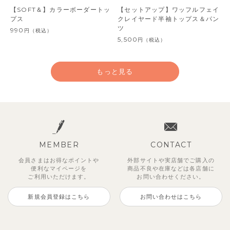
【SOFT＆】カラーボーダートッ
【セットアップ】ワッフルフェイ
プス
クレイヤード半袖トップス＆パン
ツ
990
円
（税込）
5,500
円
（税込）
もっと見る
MEMBER
CONTACT
会員さまはお得なポイントや
外部サイトや実店舗でご購入の
便利な
マイページを
商品不良や
在庫などは各店舗に
ご利用いただけます。
お問い合わせください。
新規会員登録はこちら
お問い合わせはこちら
レイ7分丈レギンス
【SOFT＆】べべ7分丈レギンス
【セットアップ】グリーニトップ
ストライプジャガード7分丈セッ
トゥーユークーリング8分丈ワイ
サンライズセーラーワンピース
クロディフラワーワンピース
ブルーベリー半袖フリルワンピー
ス＆パンツ
トアップ
ドパンツ
ス
495
770
2,970
2,970
円
円
（税込）
（税込）
円
円
（税込）
（税込）