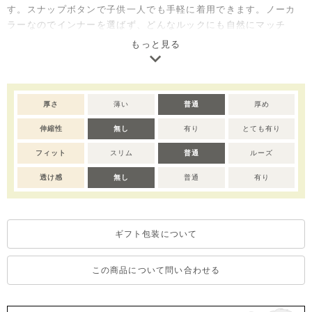
す。スナップボタンで子供一人でも手軽に着用できます。ノーカ
ラーなのでインナーを選ばず、どんなルックにも自然にマッチ
し、冬場、室内外のどこでも活用しやすいアイテムです。
もっと見る
厚さ
薄い
普通
厚め
伸縮性
無し
有り
とても有り
フィット
スリム
普通
ルーズ
透け感
無し
普通
有り
ギフト包装について
この商品について問い合わせる