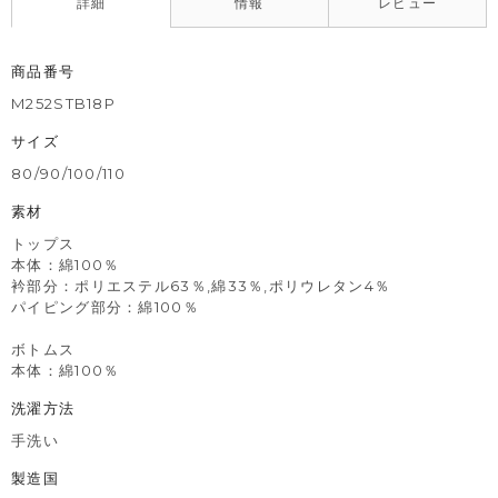
詳細
情報
レビュー
商品番号
M252STB18P
サイズ
80/90/100/110
素材
トップス
本体：綿100％
衿部分：ポリエステル63％,綿33％,ポリウレタン4％
パイピング部分：綿100％
ボトムス
本体：綿100％
洗濯方法
手洗い
製造国