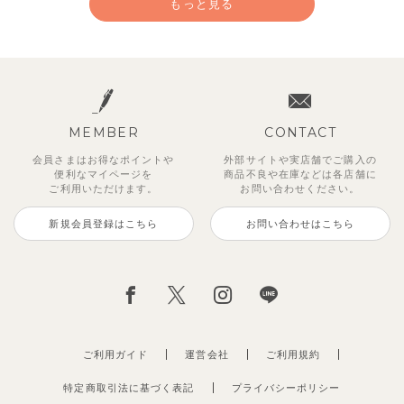
もっと見る
MEMBER
CONTACT
会員さまはお得なポイントや
外部サイトや実店舗でご購入の
便利な
マイページを
商品不良や
在庫などは各店舗に
ご利用いただけます。
お問い合わせください。
新規会員登録はこちら
お問い合わせはこちら
チューリップジャガードセットア
【セットアップ】鹿の子半袖ポロ
ベーシックカラー7分袖Tシャツ
【セットアップ】サマードロップ
ベリー＆フラワーフリル半袖ワン
【吸汗速乾】【セットアップ】リ
【セットアップ】ギンガムセーラ
【セットアップ】クロコ＆ボート
ップ
シャツ＆パンツ
ショルダートップス&ショートパ
ピース
ボンカラー幾何学柄半袖トップス
ーカラー半袖トップス＆ハーフパ
ボーダー柄フレンチスリーブTシ
495
円
（税込）
ンツ
&パンツ
ンツ
ャツ＆パン
2,970
3,300
2,750
円
円
（税込）
（税込）
円
（税込）
2,695
2,475
2,750
2,200
円
（税込）
円
円
円
（税込）
（税込）
（税込）
ご利用ガイド
運営会社
ご利用規約
特定商取引法に基づく表記
プライバシーポリシー