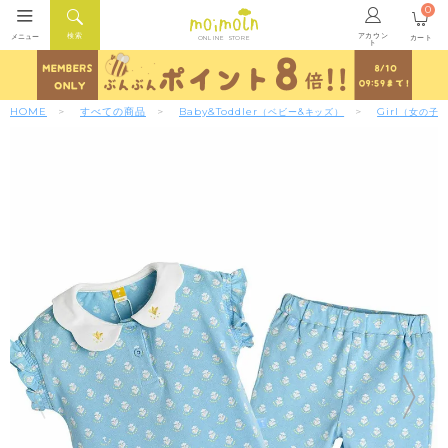
0
アカウン
検索
メニュー
カート
ONLINE STORE
ト
HOME
すべての商品
Baby&Toddler
Girl
（ベビー&キッズ）
（女の子