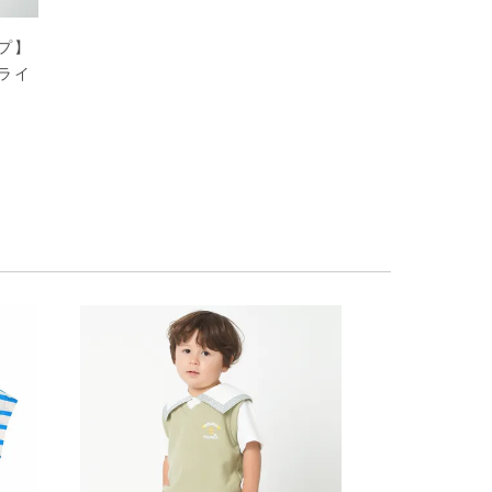
プ】
ライ