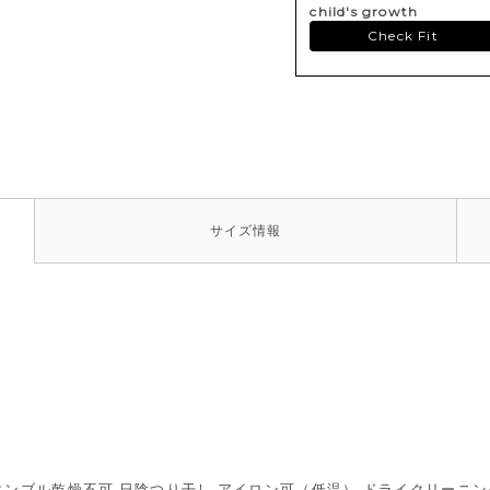
child's growth
Check Fit
サイズ
情報
,タンブル乾燥不可,日陰つり干し,アイロン可（低温）,ドライクリーニ