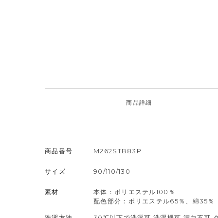
商品
詳細
商品番号
M262STB83P
サイズ
90/110/130
素材
本体：ポリエステル100％
配色部分：ポリエステル65％、綿35％
洗濯方法
30℃以下で洗濯可 洗濯機可,漂白不可