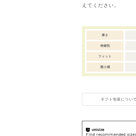
えてください。
厚さ
伸縮性
フィット
透け感
ギフト包装につい
Find recommended sizes 