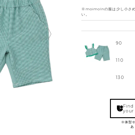
※moimolnの服は少し小
い。
90
110
130
Find
your