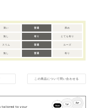
薄い
普通
厚め
無し
有り
とても有り
スリム
普通
ルーズ
無し
普通
有り
て
この商品について問い合わせる
tailored to your