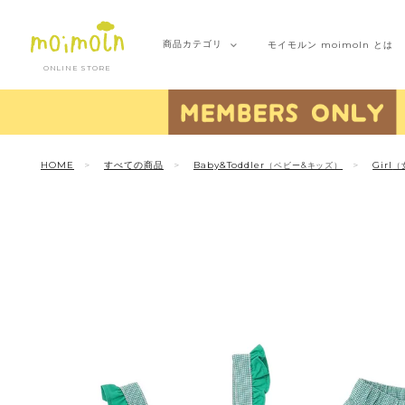
商品
カテゴリ
モイモルン
moimoln とは
ONLINE STORE
HOME
すべての商品
Baby&Toddler
Girl
（ベビー&キッズ）
（