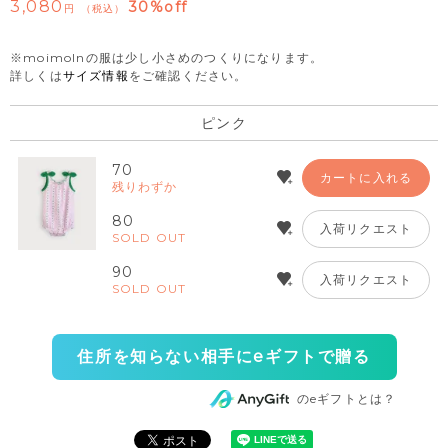
3,080
30%off
税込
※moimolnの服は少し小さめのつくりになります。
詳しくは
サイズ情報
をご確認ください。
ピンク
70
カートに入れる
残りわずか
80
入荷リクエスト
SOLD OUT
90
入荷リクエスト
SOLD OUT
住所を知らない相手にeギフトで贈る
のeギフトとは？