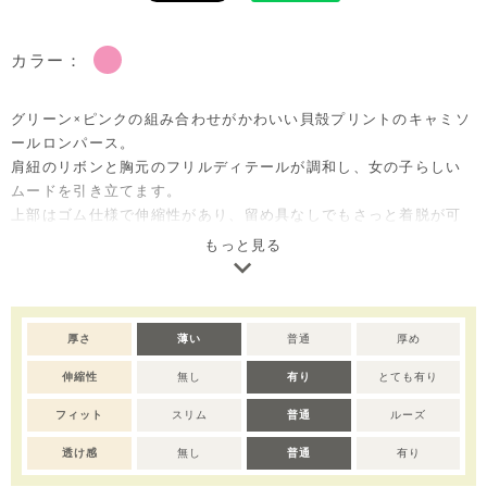
カラー：
グリーン×ピンクの組み合わせがかわいい貝殻プリントのキャミソ
ールロンパース。
肩紐のリボンと胸元のフリルディテールが調和し、女の子らしい
ムードを引き立てます。
上部はゴム仕様で伸縮性があり、留め具なしでもさっと着脱が可
能。さらりとした肌触りとユニークなデザインで、暑い季節に活
もっと見る
躍する一枚です。
ご自宅用としてはもちろん、出産祝いやベビー服ギフトとしても
喜ばれるアイテムです。
厚さ
薄い
普通
厚め
※撮影･モニター環境等により実際の商品の色味と異なって見える
伸縮性
無し
有り
とても有り
場合がございます。
※濃色部分は、摩擦や汗・雨などにより、他の衣類や下着、バッ
フィット
スリム
普通
ルーズ
グ等に色移りする場合がございます。淡色のものとの組み合わせ
や着用の際は、十分ご注意ください。
透け感
無し
普通
有り
※色移りを防ぐため、手洗い後はタオルで軽く水気を取り、形を