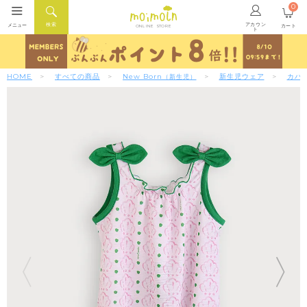
0
アカウン
検索
メニュー
カート
ONLINE STORE
ト
HOME
すべての商品
New Born
新生児ウェア
カバ
（新生児）