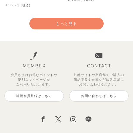
1,925
円
（税込）
もっと見る
MEMBER
CONTACT
会員さまはお得なポイントや
外部サイトや実店舗でご購入の
便利な
マイページを
商品不良や
在庫などは各店舗に
ご利用いただけます。
お問い合わせください。
新規会員登録はこちら
お問い合わせはこちら
【セットアップ】鹿の子半袖ポロ
【吸汗速乾】【セットアップ】リ
ベーシックカラー7分袖Tシャツ
【セットアップ】クロコ＆ボート
【セットアップ】レトロダイヤモ
【セットアップ】ギンガムセーラ
【セットアップ】サマードロップ
【セットアップ】サンシャイン＆
シャツ＆パンツ
ボンカラー幾何学柄半袖トップス
ボーダー柄フレンチスリーブTシ
スリン半袖トップス＆ショートパ
ーカラー半袖トップス＆ハーフパ
ショルダートップス&ショートパ
ボート半袖トップス&パンツ
495
円
（税込）
&パンツ
ャツ＆パン
ンツ
ンツ
ンツ
3,300
2,750
円
（税込）
円
（税込）
2,475
2,200
4,620
2,750
2,695
円
円
（税込）
（税込）
円
円
円
（税込）
（税込）
（税込）