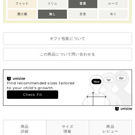
※全サイズ：ボディスーツはスナップボタンで全開きとなりま
フィット
スリム
普通
ルーズ
す。
※撮影･モニター環境等により実際の商品の色味と異なって見える
透け感
無し
普通
有り
場合がございます。
※濃色部分は、摩擦や汗・雨などにより、他の衣類や下着、バッ
グ等に色移りする場合がございます。淡色のものとの組み合わせ
ギフト包装について
や着用の際は、十分ご注意ください。
※色移りを防ぐため、手洗い後はタオルで軽く水気を取り、形を
整えてください。
この商品について問い合わせる
Find recommended sizes tailored
to your child's growth
Check Fit
商品
サイズ
商品
詳細
情報
レビュー