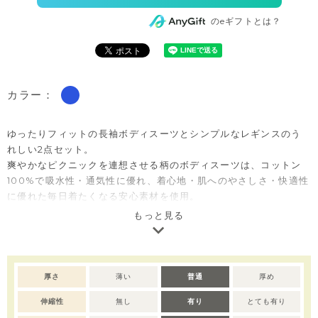
のeギフトとは？
カラー：
ゆったりフィットの長袖ボディスーツとシンプルなレギンスのう
れしい2点セット。
爽やかなピクニックを連想させる柄のボディスーツは、コットン
100%で吸水性・通気性に優れ、着心地・肌へのやさしさ・快適性
に優れた毎日着たくなる安心素材を使用。
大事なお子さまの着心地とスナップボタンで脱着のしやすさを重
もっと見る
視しています。
シンプルなベーシックレギンスはストレッチがしっかり効いてい
るので動きやすさも抜群です。
出産準備用のほかに、出産祝いのベビー服ギフトとしても大変喜
厚さ
薄い
普通
厚め
ばれるセットアイテムです。
伸縮性
無し
有り
とても有り