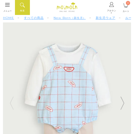
0
アカウン
検索
メニュー
カート
ONLINE STORE
ト
HOME
すべての商品
New Born
新生児ウェア
ルー
（新生児）