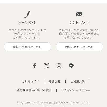
MEMBER
CONTACT
会員さまはお得なポイントや
外部サイトや実店舗でご購入の
便利な
マイページを
商品不良や
在庫などは各店舗に
ご利用いただけます。
お問い合わせください。
新規会員登録はこちら
お問い合わせはこちら
【セットアップ】サンシャイン＆
ベリー＆フラワーフリル半袖ワン
【セットアップ】レトロダイヤモ
【セットアップ】サマードロップ
【吸汗速乾】【セットアップ】リ
【セットアップ】ギンガムセーラ
【セットアップ】鹿の子半袖ポロ
【セットアップ】クロコ＆ボート
ボート半袖トップス&パンツ
ピース
スリン半袖トップス＆ショートパ
ショルダートップス&ショートパ
ボンカラー幾何学柄半袖トップス
ーカラー半袖トップス＆ハーフパ
シャツ＆パンツ
ボーダー柄フレンチスリーブTシ
ンツ
ンツ
&パンツ
ンツ
ャツ＆パン
2,750
2,750
3,300
円
円
（税込）
（税込）
円
（税込）
4,620
2,695
2,475
2,750
2,200
円
円
（税込）
（税込）
円
円
円
（税込）
（税込）
（税込）
ご利用ガイド
運営会社
ご利用規約
特定商取引法に基づく表記
プライバシーポリシー
copyright © 2020 by
子供服の通販HANSAEDREAMS Co.,Ltd.