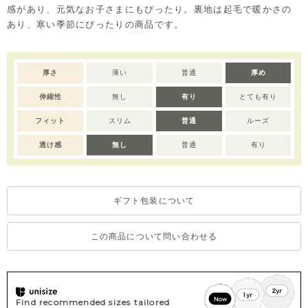
感があり、元気なお子さまにもぴったり。裏地は起毛で暖かさの
あり、寒い季節にぴったりの商品です。
厚さ
薄い
普通
厚め
伸縮性
無し
有り
とても有り
フィット
スリム
普通
ルーズ
透け感
無し
普通
有り
ギフト包装について
この商品について問い合わせる
Find recommended sizes tailored