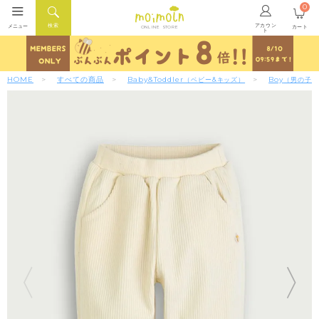
0
アカウン
検索
メニュー
カート
ONLINE STORE
ト
HOME
すべての商品
Baby&Toddler
Boy
（ベビー&キッズ）
（男の子）