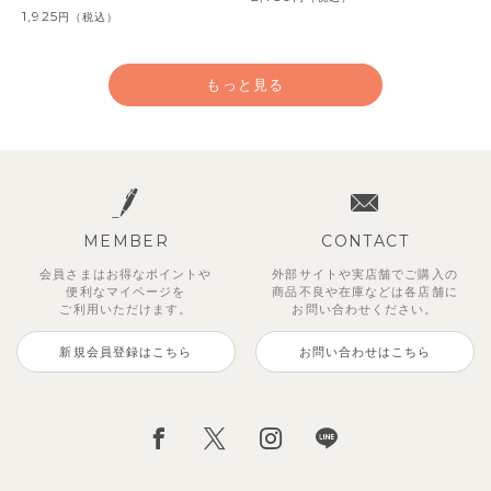
1,925
円
（税込）
もっと見る
MEMBER
CONTACT
会員さまはお得なポイントや
外部サイトや実店舗でご購入の
便利な
マイページを
商品不良や
在庫などは各店舗に
ご利用いただけます。
お問い合わせください。
新規会員登録はこちら
お問い合わせはこちら
【セットアップ】鹿の子半袖ポロ
【吸汗速乾】【セットアップ】リ
【セットアップ】ギンガムセーラ
【セットアップ】サンシャイン＆
【セットアップ】レトロダイヤモ
ベーシックカラー7分袖Tシャツ
【セットアップ】サマードロップ
【セットアップ】クロコ＆ボート
シャツ＆パンツ
ボンカラー幾何学柄半袖トップス
ーカラー半袖トップス＆ハーフパ
ボート半袖トップス&パンツ
スリン半袖トップス＆ショートパ
ショルダートップス&ショートパ
ボーダー柄フレンチスリーブTシ
495
円
（税込）
&パンツ
ンツ
ンツ
ンツ
ャツ＆パン
3,300
2,750
円
円
（税込）
（税込）
2,475
2,750
4,620
2,695
2,200
円
円
（税込）
（税込）
円
円
円
（税込）
（税込）
（税込）