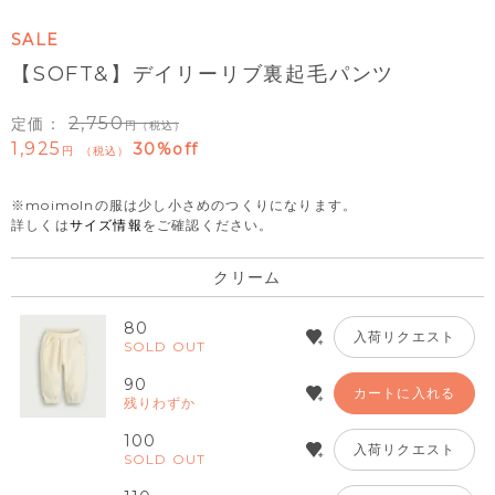
SALE
【SOFT&】デイリーリブ裏起毛パンツ
2,750
定価：
（税込）
1,925
30%off
税込
※moimolnの服は少し小さめのつくりになります。
詳しくは
サイズ情報
をご確認ください。
クリーム
80
入荷リクエスト
SOLD OUT
90
カートに入れる
残りわずか
100
入荷リクエスト
SOLD OUT