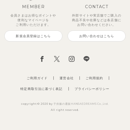
MEMBER
CONTACT
会員さまはお得なポイントや
外部サイトや実店舗でご購入の
便利な
マイページを
商品不良や
在庫などは各店舗に
ご利用いただけます。
お問い合わせください。
新規会員登録はこちら
お問い合わせはこちら
ジオアンバランスワンピース
マッキン半袖シャツ
【セットアップ】トイ総柄トップ
トゥーユーノースリーブ
【セットアップ】ルミスフリルポ
サンライズセーラーワンピース
【SOFT＆】カラーボーダートッ
【2点セット】ミエルカーディガ
ス＆パンツ
イントトップス＆パンツ
プス
ン＆ワンピース
2,970
3,465
495
2,970
円
（税込）
円
円
（税込）
（税込）
円
（税込）
2,475
1,980
990
3,960
円
（税込）
円
円
（税込）
円
（税込）
（税込）
ご利用ガイド
運営会社
ご利用規約
特定商取引法に基づく表記
プライバシーポリシー
copyright © 2020 by
子供服の通販HANSAEDREAMS Co.,Ltd.
All right reserved.