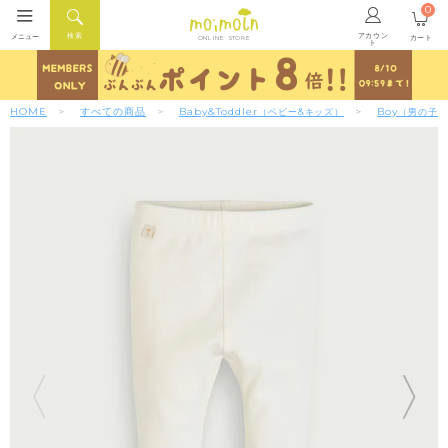
0
アカウン
検索
メニュー
カート
ONLINE STORE
ト
HOME
すべての商品
Baby&Toddler
Boy
（ベビー&キッズ）
（男の子）