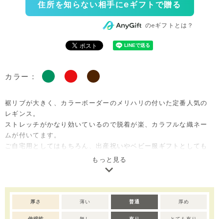
住所を知らない相手にeギフトで贈る
のeギフトとは？
カラー：
裾リブが大きく、カラーボーダーのメリハリの付いた定番人気の
レギンス。
ストレッチがかなり効いているので脱着が楽、カラフルな織ネー
ムが付いてます。
ご自宅用としてはもちろん、出産祝いやベビー服ギフトとしても
喜ばれるセットアイテムです。
もっと見る
お子さまのデイリーウェアとしてはもちろん、出産準備用やギフ
トにも大変喜ばれるおすすめのアイテムです。
【soft &】より良い繊維で作られた、肌触りや着心地がソフトで
赤ちゃんの肌に優しい素材で作りました。
厚さ
薄い
普通
厚め
伸縮性
無し
有り
とても有り