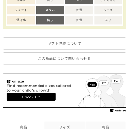
※撮影･モニター環境等により実際の商品の色味と異なって見える
場合がございます。
フィット
スリム
普通
ルーズ
透け感
無し
普通
有り
ギフト包装について
この商品について問い合わせる
Find recommended sizes tailored
to your child's growth
Check Fit
商品
サイズ
商品