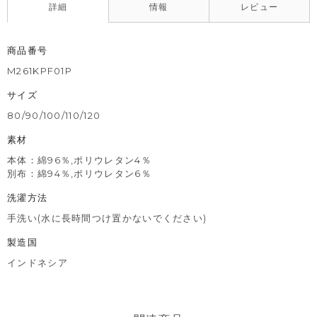
詳細
情報
レビュー
商品番号
M261KPF01P
サイズ
80/90/100/110/120
素材
本体：綿96％,ポリウレタン4％
別布：綿94％,ポリウレタン6％
洗濯方法
手洗い(水に長時間つけ置かないでください)
製造国
インドネシア