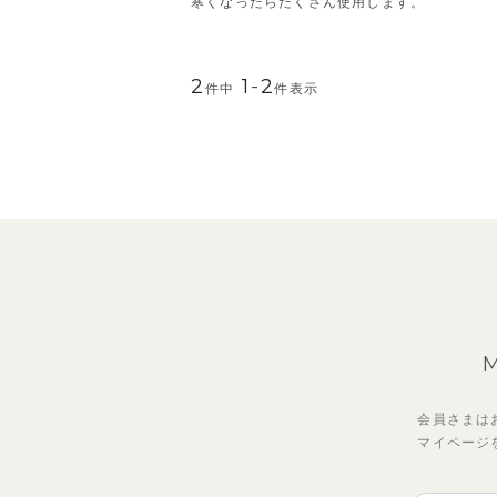
寒くなったらたくさん使用します。
2
1
-
2
件中
件表示
会員さまは
マイページ