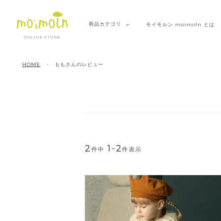
商品
カテゴリ
モイモルン
moimoln とは
ONLINE STORE
HOME
ももさんのレビュー
2
1
-
2
件中
件表示