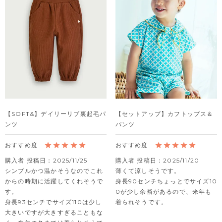
【SOFT&】デイリーリブ裏起毛パ
【セットアップ】カフトップス＆
ンツ
パンツ
購入者
投稿日
2025/11/25
購入者
投稿日
2025/11/20
シンプルかつ温かそうなのでこれ
薄くて涼しそうです。

からの時期に活躍してくれそうで
身長90センチちょっとでサイズ10
す。

0が少し余裕があるので、来年も
身長93センチでサイズ110は少し
着られそうです。
大きいですが大きすぎることもな