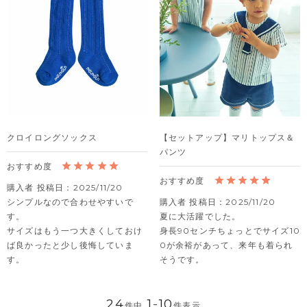
クロイロングソックス
【セットアップ】マリトップス＆
パンツ
購入者
投稿日
2025/11/20
シンプルなので合わせやすいで
購入者
投稿日
2025/11/20
す。

夏に大活躍でした。

サイズはもう一つ大きくしておけ
身長90センチちょっとでサイズ10
ば良かったと少し後悔していま
0が余裕があって、来年も着られ
す。
そうです。
24
1
-
10
件中
件表示