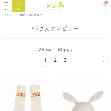
0
検索
メニュー
カート
ONLINE STORE
HOME
suさんのレビュー
suさんのレビュー
24
1
-
10
件中
件表示
1
2
3