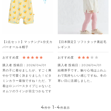
【2点セット】マッチング4分丈カ
【日本限定】ソフトタッチ裏起毛
バーオール＆帽子
レギンス
購入者
投稿日
2026/04/01
購入者
投稿日
2026/04/01
男の子に着せましたが、すごく爽
結構厚手です。触り心地はふわふ
やかで可愛く決まりました！ビタ
わで気持ちいい感じですね。冬の
ミンカラー最強ですね！ただ、下
寒い日に活躍しました。
着はロンパースタイプじゃないと
オムツのラインが目立つかもです
4
1
-
4
件中
件表示