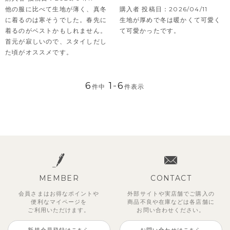
他の服に比べて生地が薄く、真冬
購入者
投稿日
2026/04/11
に着るのは寒そうでした。春先に
生地が厚めで冬は暖かくて可愛く
着るのがベストかもしれません。
て可愛かったです。
首元が寂しいので、スタイしだし
た頃がオススメです。
6
1
-
6
件中
件表示
MEMBER
CONTACT
会員さまはお得なポイントや
外部サイトや実店舗でご購入の
便利な
マイページを
商品不良や
在庫などは各店舗に
ご利用いただけます。
お問い合わせください。
新規会員登録はこちら
お問い合わせはこちら