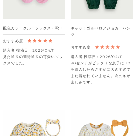
配色カラークルーソックス・靴下
キャットゴルベロアジョガーパン
ツ
購入者
投稿日
2026/04/11
見た通りの期待通りの可愛いソッ
購入者
投稿日
2026/04/11
クスでした。
90センチがピッタリな息子に110
を購入したらさすがに大きすぎて
まだ着せれていません。次の冬が
楽しみです。