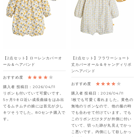
【2点セット】ローレンカバーオ
【2点セット】フラワーショート
ール＆ヘアバンド
丈カバーオール＆キャンディリボ
ンヘアバンド
購入者
投稿日
2026/04/11
リボンも付いていて可愛いです。

購入者
投稿日
2026/04/11
5ヶ月9キロ近い成長曲線をはみ出
1枚でも可愛く着れました。黄色の
てるムチムチの娘には首元が少し
無地のリボンなので、他の服の時
キツそうでした。80センチ購入で
でも合わせて付けています。でも
す。
このリボンだけタグが外側に付い
ていて、切った跡が丸見えでかっ
こ悪いです。内側にして欲しかっ