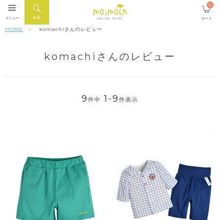
0
検索
メニュー
カート
ONLINE STORE
HOME
komachiさんのレビュー
komachiさんのレビュー
9
1
-
9
件中
件表示