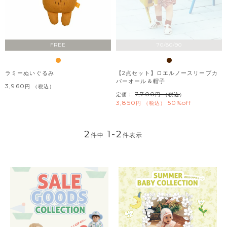
FREE
70/80/90
ラミーぬいぐるみ
【2点セット】ロエルノースリーブカ
バーオール＆帽子
3,960
税込
7,700
定価：
（税込）
3,850
50%off
税込
2
1
-
2
件中
件表示