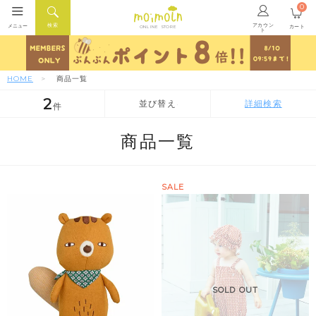
0
アカウン
検索
メニュー
カート
ONLINE STORE
ト
HOME
商品一覧
2
並び替え
詳細検索
件
人気順
新着順
価格が安い順
商品一覧
SALE
SOLD OUT