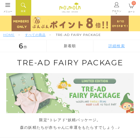
0
アカウン
検索
メニュー
カート
ONLINE STORE
ト
HOME
すべての商品
TRE-AD FAIRY PACKAGE
6
新着順
詳細検索
件
人気順
新着順
価格が安い順
TRE-AD FAIRY PACKAGE
限定"トレアド"妖精パッケージ。
森の妖精たちが赤ちゃんに幸運をもたらすでしょう…♪