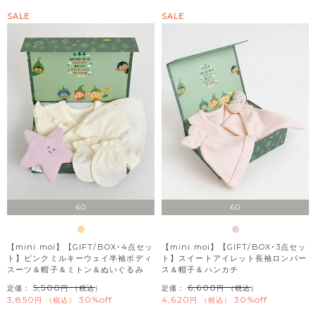
SALE
SALE
60
60
【mini moi】【GIFT/BOX･4点セッ
【mini moi】【GIFT/BOX･3点セッ
ト】ピンクミルキーウェイ半袖ボディ
ト】スイートアイレット長袖ロンパー
スーツ＆帽子＆ミトン＆ぬいぐるみ
ス＆帽子＆ハンカチ
5,500
6,600
定価：
（税込）
定価：
（税込）
3,850
30%off
4,620
30%off
税込
税込