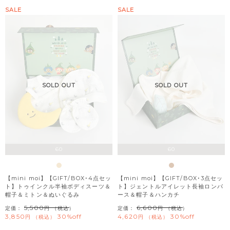
SALE
SALE
SOLD OUT
SOLD OUT
60
60
【mini moi】【GIFT/BOX･4点セッ
【mini moi】【GIFT/BOX･3点セッ
ト】トゥインクル半袖ボディスーツ＆
ト】ジェントルアイレット長袖ロンパ
帽子＆ミトン＆ぬいぐるみ
ース＆帽子＆ハンカチ
5,500
6,600
定価：
（税込）
定価：
（税込）
3,850
30%off
4,620
30%off
税込
税込