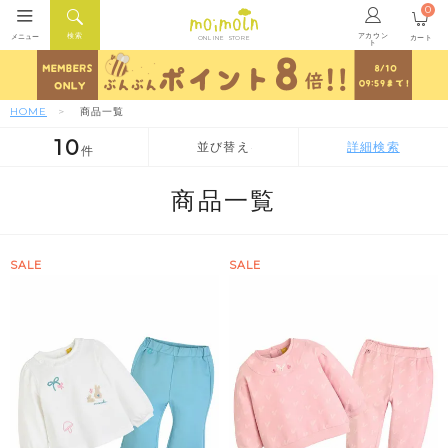
0
アカウン
検索
メニュー
カート
ONLINE STORE
ト
HOME
商品一覧
10
並び替え
詳細検索
件
人気順
新着順
価格が安い順
商品一覧
SALE
SALE