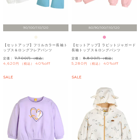
90/100/110/120
80/90/100/110/120
【セットアップ】フリルカラー長袖ト
【セットアップ】ラビットジャガード
ップス＆ロングフレアパンツ
長袖トップス＆ロングパンツ
7,700
8,800
定価：
（税込）
定価：
（税込）
4,620
40%off
5,280
40%off
税込
税込
SALE
SALE