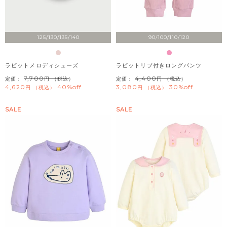
125/130/135/140
90/100/110/120
ラビットメロディシューズ
ラビットリブ付きロングパンツ
7,700
4,400
定価：
（税込）
定価：
（税込）
4,620
40%off
3,080
30%off
税込
税込
SALE
SALE