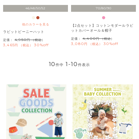
46/48/50/52
70/80/90
他のカラーを見る
【2点セット】コットンモダールラビ
ットカバーオール＆帽子
ラビットビーニーハット
4,400
定価：
（税込）
4,950
定価：
（税込）
3,080
30%off
税込
3,465
30%off
税込
10
1
-
10
件中
件表示