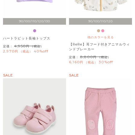
90/100/110/120/130
90/100/110/120
他のカラーを見る
ハートラビット長袖トップス
【ReRe】耳フード付きアニマルウィ
4,950
定価：
（税込）
ンドブレーカー
2,970
40%off
税込
8,800
定価：
（税込）
6,160
30%off
税込
SALE
SALE