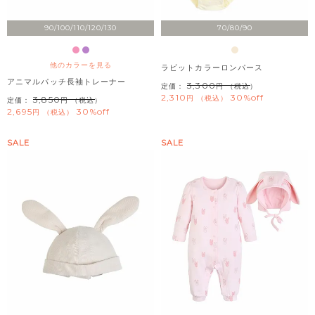
90/100/110/120/130
70/80/90
他のカラーを見る
ラビットカラーロンパース
アニマルパッチ長袖トレーナー
3,300
定価：
（税込）
2,310
30%off
税込
3,850
定価：
（税込）
2,695
30%off
税込
SALE
SALE