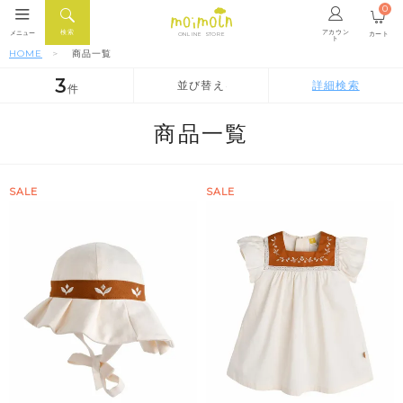
0
アカウン
検索
メニュー
カート
ONLINE STORE
ト
HOME
商品一覧
3
並び替え
詳細検索
件
人気順
新着順
価格が安い順
商品一覧
SALE
SALE