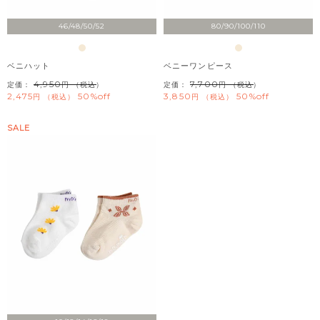
46/48/50/52
80/90/100/110
ベニハット
ベニーワンピース
4,950
7,700
定価：
（税込）
定価：
（税込）
2,475
50%off
3,850
50%off
税込
税込
SALE