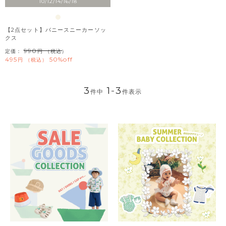
10/12/14/16/18
【2点セット】バニースニーカーソッ
クス
990
定価：
（税込）
495
50%off
税込
3
1
-
3
件中
件表示