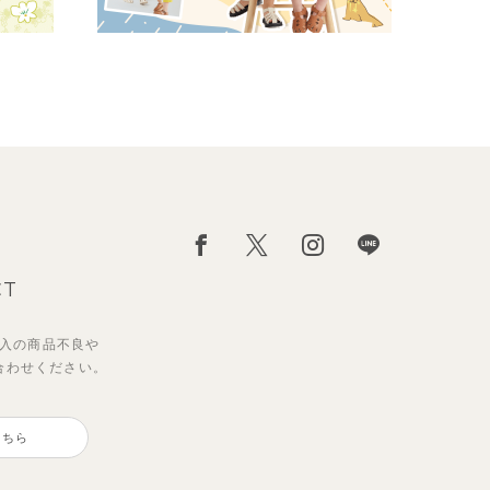
CT
入の
商品不良や
合わせください。
こちら