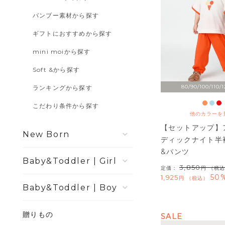
バンブー素材から探す
ギフトにおすすめから探す
mini moiから探す
Soft &から探す
80/90/100/110/1
ランキングから探す
こだわり条件から探す
他のカラーを
【セットアップ】
New Born
ディックナイト半
&パンツ
Girl
3,850
定価：
（税込
50%
1,925
税込
Boy
贈りもの
SALE