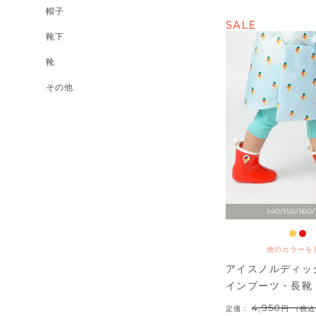
帽子
SALE
靴下
靴
その他
140/150/160/
他のカラーを
アイスノルディッ
インブーツ・長靴
4,950
定価：
（税込