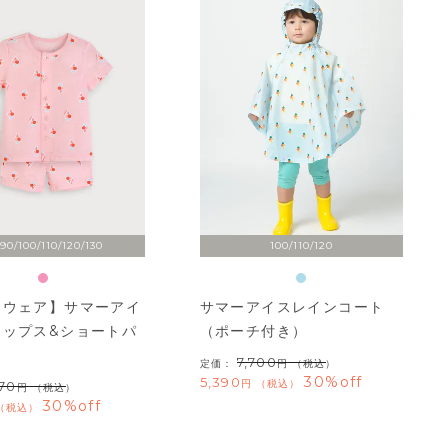
90/100/110/120/130
100/110/120
ムウェア】サマーアイ
サマーアイスレインコート
トップス&ショートパ
（ポーチ付き）
7,700
定価：
（税込）
30%off
5,390
税込
870
（税込）
30%off
税込