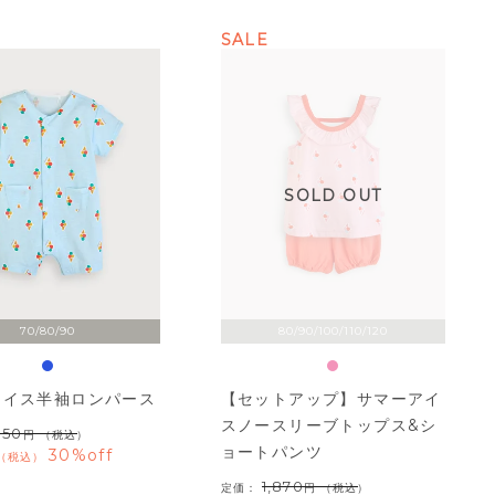
SALE
SOLD OUT
70/80/90
80/90/100/110/120
アイス半袖ロンパース
【セットアップ】サマーアイ
スノースリーブトップス&シ
850
（税込）
ョートパンツ
30%off
税込
1,870
定価：
（税込）