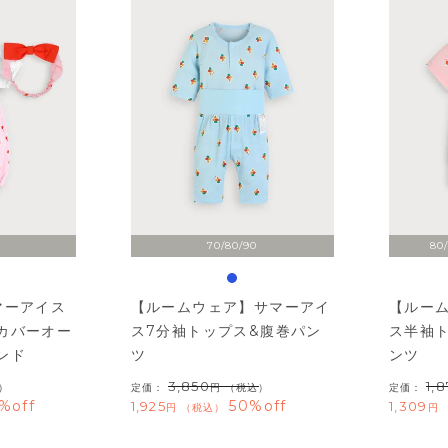
70/80/90
80/
マーアイス
【ルームウェア】サマーアイ
【ルー
カバーオー
ス7分袖トップス&腹巻パン
ス半袖
ンド
ツ
ンツ
3,850
1,
）
定価：
（税込）
定価：
%off
50%off
1,925
1,309
税込