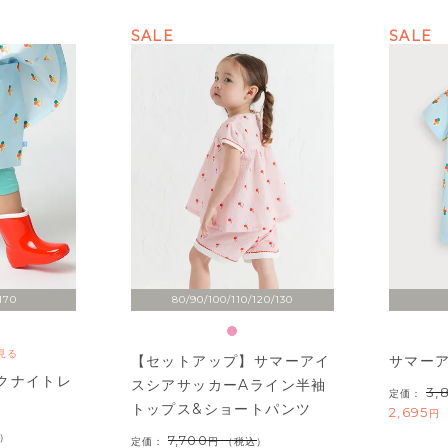
SALE
SALE
170
80/90/100/110/120/130
見る
【セットアップ】サマーアイ
サマー
クナイトレ
スシアサッカーAライン半袖
3,
定価：
トップス&ショートパンツ
2,695
）
7,700
定価：
（税込）