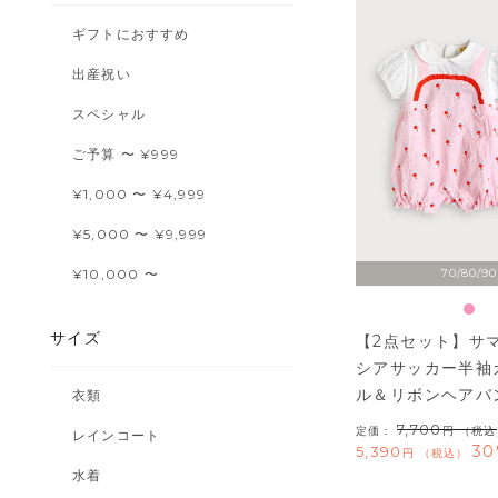
ギフトにおすすめ
出産祝い
スペシャル
ご予算 〜 ¥999
¥1,000 〜 ¥4,999
¥5,000 〜 ¥9,999
¥10,000 〜
70/80/90
サイズ
【2点セット】サ
シアサッカー半袖
ル＆リボンヘアバ
衣類
7,700
定価：
（税込
レインコート
30
5,390
税込
水着