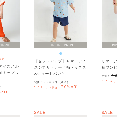
20/130
80/90/100/110/120/130
80/
見る
【セットアップ】サマーアイ
サマー
アイスノル
スシアサッカー半袖トップス
袖ワン
袖トップス
&ショートパンツ
6,
定価：
4,620
7,700
定価：
（税込）
30%off
5,390
）
税込
off
SALE
SALE