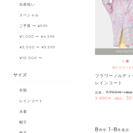
出産祝い
スペシャル
ご予算 〜 ¥999
¥1,000 〜 ¥4,999
¥5,000 〜 ¥9,999
100/110/12
¥10,000 〜
他のカラーを
サイズ
フラワーノルディ
レインコート
衣類
7,700
定価：
（税込
50
3,850
税込
レインコート
水着
帽子
8
1
-
8
件中
件表示
靴下