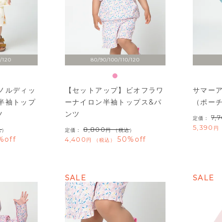
/120
80/90/100/110/120
ノルディッ
【セットアップ】ビオフラワ
サマー
半袖トップ
ーナイロン半袖トップス&パ
（ポー
ツ
ンツ
7,
定価：
5,390
8,800
込）
定価：
（税込）
%off
50%off
4,400
税込
SALE
SALE