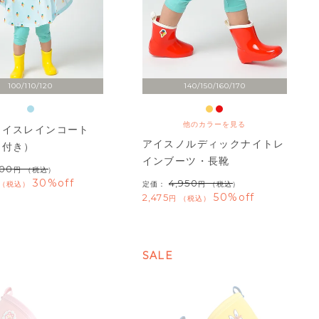
100/110/120
140/150/160/170
他のカラーを見る
アイスレインコート
アイスノルディックナイトレ
チ付き）
インブーツ・長靴
700
（税込）
30%off
4,950
税込
定価：
（税込）
50%off
2,475
税込
SALE