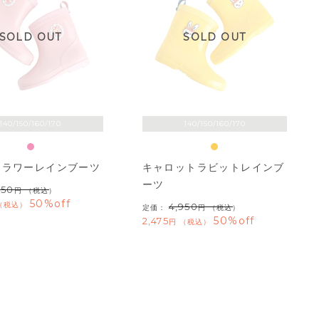
SOLD OUT
SOLD OUT
140/150/160/170
140/150/160/170
フラワーレインブーツ
キャロットラビットレインブ
ーツ
950
（税込）
50%off
税込
4,950
定価：
（税込）
50%off
2,475
税込