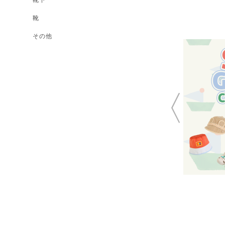
靴
その他