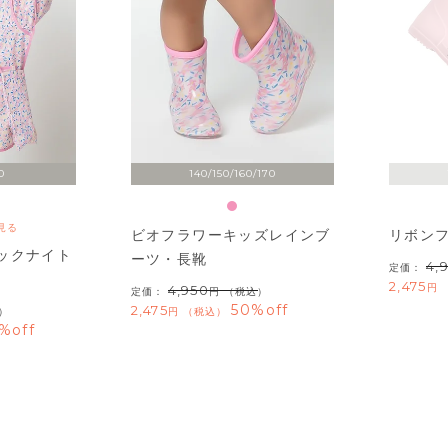
0
140/150/160/170
見る
ビオフラワーキッズレインブ
リボン
ックナイト
ーツ・長靴
4,
定価：
2,475
4,950
定価：
（税込）
50%off
2,475
）
税込
%off